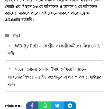
ব্যবহার গতে পারে। সঙ্গে থাকতে পারে ২জিবি র‍্যাম। জিওফোন
নেক্সট এর পিছনে ১৩ মেগাপিক্সেল ও সামনে ২ মেগাপিক্সেল
ক্যামেরা থাকতে পারে। এই ফোনে থাকতে পারে ২,৫০০
এমএএইচ ব্যাটারি।
Categories
Tech
WB By Poll – কেন্দ্রীয় সরকারী কর্মীদের নিয়ে ভোট,
দাবি
সহজে ডিএনএ বোঝার উপায় দেখিয়ে বিজ্ঞানের
সাফল্যের শিখরে ভারতীয় বংশোদ্ভূত অস্কার প্রাপক চেন্নাইয়ের
শঙ্কর
শেয়ার করুন: