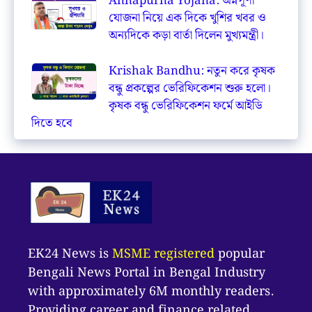
Annapurna Yojana: অন্নপূর্ণা
যোজনা নিয়ে এক দিকে খুশির খবর ও
অন্যদিকে কড়া বার্তা দিলেন মুখ্যমন্ত্রী।
Krishak Bandhu: নতুন করে কৃষক
বন্ধু প্রকল্পের ভেরিফিকেশন শুরু হলো।
কৃষক বন্ধু ভেরিফিকেশন ফর্মে আইডি
দিতে হবে
EK24 News is
MSME registered
popular
Bengali News Portal in Bengal Industry
with approximately 6M monthly readers.
Providing career and finance related