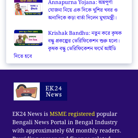
Annapurna Yojana: অন্নপূর্ণা
যোজনা নিয়ে এক দিকে খুশির খবর ও
অন্যদিকে কড়া বার্তা দিলেন মুখ্যমন্ত্রী।
Krishak Bandhu: নতুন করে কৃষক
বন্ধু প্রকল্পের ভেরিফিকেশন শুরু হলো।
কৃষক বন্ধু ভেরিফিকেশন ফর্মে আইডি
দিতে হবে
EK24 News is
MSME registered
popular
Bengali News Portal in Bengal Industry
with approximately 6M monthly readers.