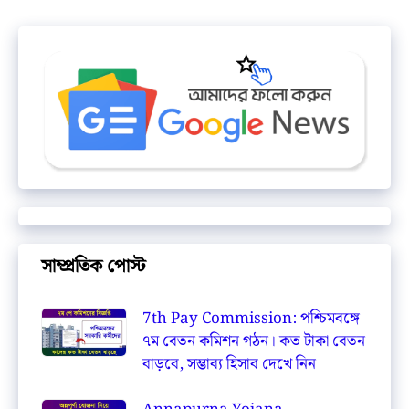
সাম্প্রতিক পোস্ট
7th Pay Commission: পশ্চিমবঙ্গে
৭ম বেতন কমিশন গঠন। কত টাকা বেতন
বাড়বে, সম্ভাব্য হিসাব দেখে নিন