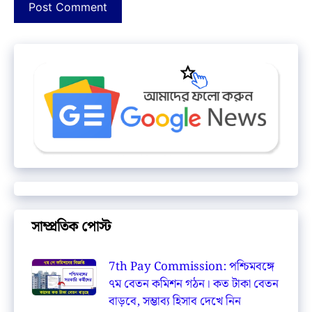
সাম্প্রতিক পোস্ট
7th Pay Commission: পশ্চিমবঙ্গে
৭ম বেতন কমিশন গঠন। কত টাকা বেতন
বাড়বে, সম্ভাব্য হিসাব দেখে নিন