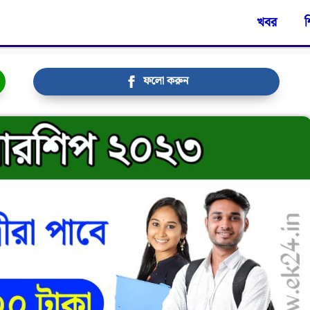
খবর
শ
ফলো করুন