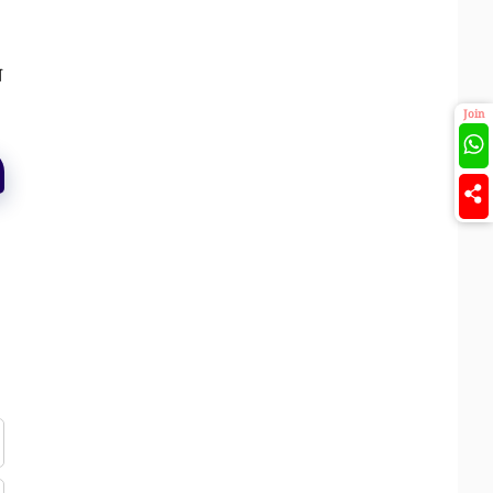
র
Join