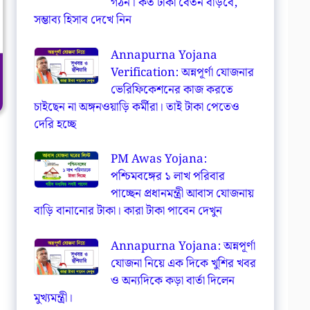
গঠন। কত টাকা বেতন বাড়বে,
সম্ভাব্য হিসাব দেখে নিন
Annapurna Yojana
Verification: অন্নপূর্ণা যোজনার
ভেরিফিকেশনের কাজ করতে
চাইছেন না অঙ্গনওয়াড়ি কর্মীরা। তাই টাকা পেতেও
দেরি হচ্ছে
PM Awas Yojana:
পশ্চিমবঙ্গের ১ লাখ পরিবার
পাচ্ছেন প্রধানমন্ত্রী আবাস যোজনায়
বাড়ি বানানোর টাকা। কারা টাকা পাবেন দেখুন
Annapurna Yojana: অন্নপূর্ণা
যোজনা নিয়ে এক দিকে খুশির খবর
ও অন্যদিকে কড়া বার্তা দিলেন
মুখ্যমন্ত্রী।