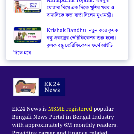
Annapurna Yojana: অন্নপূর্ণা
যোজনা নিয়ে এক দিকে খুশির খবর ও
অন্যদিকে কড়া বার্তা দিলেন মুখ্যমন্ত্রী।
Krishak Bandhu: নতুন করে কৃষক
বন্ধু প্রকল্পের ভেরিফিকেশন শুরু হলো।
কৃষক বন্ধু ভেরিফিকেশন ফর্মে আইডি
দিতে হবে
EK24 News is
MSME registered
popular
Bengali News Portal in Bengal Industry
with approximately 6M monthly readers.
Providing career and finance related