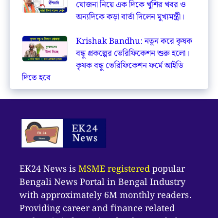
যোজনা নিয়ে এক দিকে খুশির খবর ও
অন্যদিকে কড়া বার্তা দিলেন মুখ্যমন্ত্রী।
Krishak Bandhu: নতুন করে কৃষক
বন্ধু প্রকল্পের ভেরিফিকেশন শুরু হলো।
কৃষক বন্ধু ভেরিফিকেশন ফর্মে আইডি
দিতে হবে
EK24 News is
MSME registered
popular
Bengali News Portal in Bengal Industry
with approximately 6M monthly readers.
Providing career and finance related