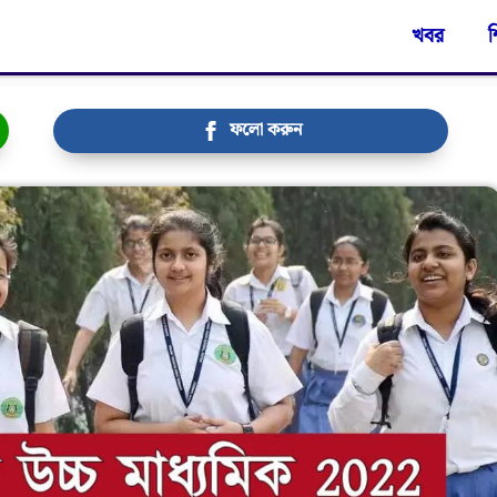
খবর
শ
ফলো করুন