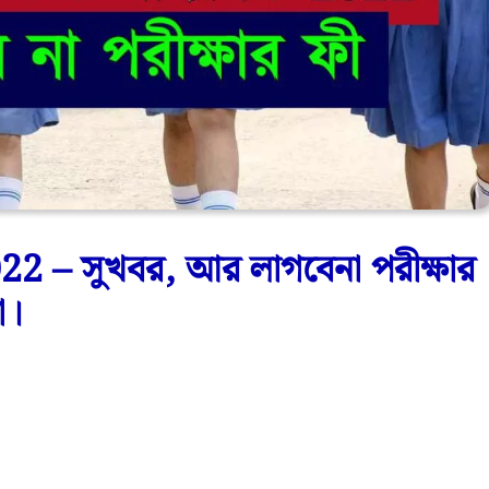
 সুখবর, আর লাগবেনা পরীক্ষার
া।