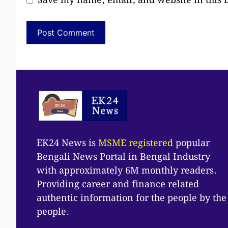
Save my name, email, and website in this 
EK24 News is
MSME registered
popular
Bengali News Portal in Bengal Industry
with approximately 6M monthly readers.
Providing career and finance related
authentic information for the people by the
people.