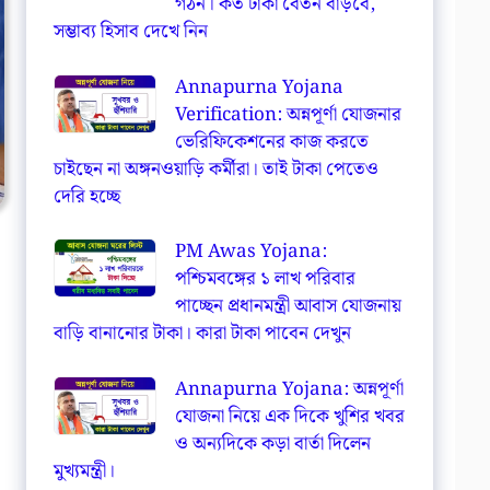
গঠন। কত টাকা বেতন বাড়বে,
সম্ভাব্য হিসাব দেখে নিন
Annapurna Yojana
Verification: অন্নপূর্ণা যোজনার
ভেরিফিকেশনের কাজ করতে
চাইছেন না অঙ্গনওয়াড়ি কর্মীরা। তাই টাকা পেতেও
দেরি হচ্ছে
PM Awas Yojana:
পশ্চিমবঙ্গের ১ লাখ পরিবার
পাচ্ছেন প্রধানমন্ত্রী আবাস যোজনায়
বাড়ি বানানোর টাকা। কারা টাকা পাবেন দেখুন
Annapurna Yojana: অন্নপূর্ণা
যোজনা নিয়ে এক দিকে খুশির খবর
ও অন্যদিকে কড়া বার্তা দিলেন
মুখ্যমন্ত্রী।