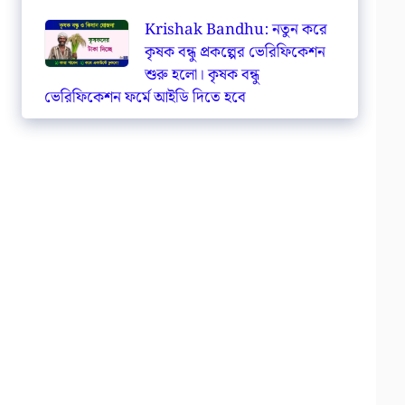
Krishak Bandhu: নতুন করে
কৃষক বন্ধু প্রকল্পের ভেরিফিকেশন
শুরু হলো। কৃষক বন্ধু
ভেরিফিকেশন ফর্মে আইডি দিতে হবে