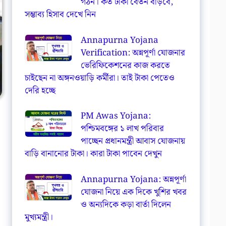
গঠন। কত টাকা বেতন বাড়বে,
সম্ভাব্য হিসাব দেখে নিন
Annapurna Yojana
Verification: অন্নপূর্ণা যোজনার
ভেরিফিকেশনের কাজ করতে
চাইছেন না অঙ্গনওয়াড়ি কর্মীরা। তাই টাকা পেতেও
দেরি হচ্ছে
PM Awas Yojana:
পশ্চিমবঙ্গের ১ লাখ পরিবার
পাচ্ছেন প্রধানমন্ত্রী আবাস যোজনায়
বাড়ি বানানোর টাকা। কারা টাকা পাবেন দেখুন
Annapurna Yojana: অন্নপূর্ণা
যোজনা নিয়ে এক দিকে খুশির খবর
ও অন্যদিকে কড়া বার্তা দিলেন
মুখ্যমন্ত্রী।