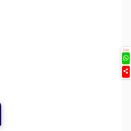
Join
)