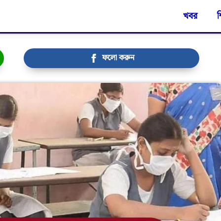
খবর
শ
ফলো করুন