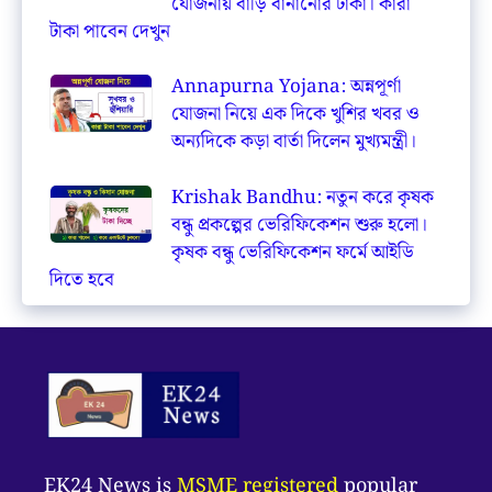
যোজনায় বাড়ি বানানোর টাকা। কারা
টাকা পাবেন দেখুন
Annapurna Yojana: অন্নপূর্ণা
যোজনা নিয়ে এক দিকে খুশির খবর ও
অন্যদিকে কড়া বার্তা দিলেন মুখ্যমন্ত্রী।
Krishak Bandhu: নতুন করে কৃষক
বন্ধু প্রকল্পের ভেরিফিকেশন শুরু হলো।
কৃষক বন্ধু ভেরিফিকেশন ফর্মে আইডি
দিতে হবে
EK24 News is
MSME registered
popular