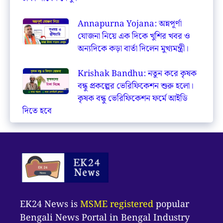
Annapurna Yojana: অন্নপূর্ণা
যোজনা নিয়ে এক দিকে খুশির খবর ও
অন্যদিকে কড়া বার্তা দিলেন মুখ্যমন্ত্রী।
Krishak Bandhu: নতুন করে কৃষক
বন্ধু প্রকল্পের ভেরিফিকেশন শুরু হলো।
কৃষক বন্ধু ভেরিফিকেশন ফর্মে আইডি
দিতে হবে
EK24 News is
MSME registered
popular
Bengali News Portal in Bengal Industry