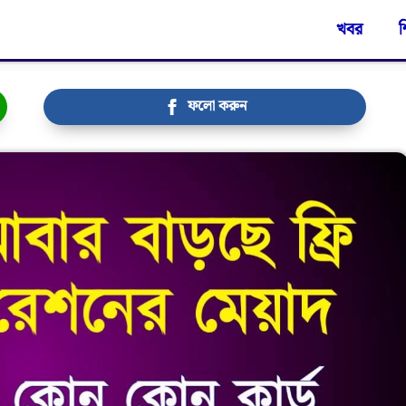
খবর
শ
ফলো করুন