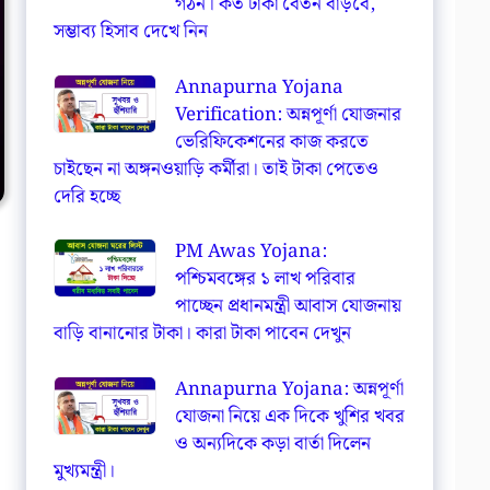
গঠন। কত টাকা বেতন বাড়বে,
সম্ভাব্য হিসাব দেখে নিন
Annapurna Yojana
Verification: অন্নপূর্ণা যোজনার
ভেরিফিকেশনের কাজ করতে
চাইছেন না অঙ্গনওয়াড়ি কর্মীরা। তাই টাকা পেতেও
দেরি হচ্ছে
PM Awas Yojana:
পশ্চিমবঙ্গের ১ লাখ পরিবার
পাচ্ছেন প্রধানমন্ত্রী আবাস যোজনায়
বাড়ি বানানোর টাকা। কারা টাকা পাবেন দেখুন
Annapurna Yojana: অন্নপূর্ণা
যোজনা নিয়ে এক দিকে খুশির খবর
ও অন্যদিকে কড়া বার্তা দিলেন
মুখ্যমন্ত্রী।