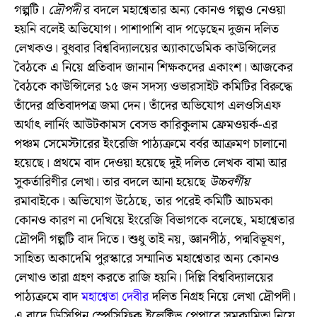
গল্পটি।
দ্রৌপদী
র বদলে মহাশ্বেতার অন্য কোনও গল্পও নেওয়া
হয়নি বলেই অভিযোগ। পাশাপাশি বাদ পড়েছেন দুজন দলিত
লেখকও। বুধবার বিশ্ববিদ্যালয়ের অ্যাকাডেমিক কাউন্সিলের
বৈঠকে এ নিয়ে প্রতিবাদ জানান শিক্ষকদের একাংশ। আজকের
বৈঠকে কাউন্সিলের ১৫ জন সদস্য ওভারসাইট কমিটির বিরুদ্ধে
তাঁদের প্রতিবাদপত্র জমা দেন। তাঁদের অভিযোগ এলওসিএফ
অর্থাৎ লার্নিং‌ আউটকামস বেসড কারিকুলাম ফ্রেমওয়র্ক-এর
পঞ্চম সেমেস্টারের ইংরেজি পাঠ্যক্রমে বর্বর আক্রমণ চালানো
হয়েছে। প্রথমে বাদ দেওয়া হয়েছে দুই দলিত লেখক বামা আর
সুকর্তারিণীর লেখা। তার বদলে আনা হয়েছে
উচ্চবর্ণীয়
রমাবাইকে। অভিযোগ উঠেছে, তার পরেই কমিটি আচমকা
কোনও কারণ না দেখিয়ে ইংরেজি বিভাগকে বলেছে, মহাশ্বেতার
দ্রৌপদী গল্পটি বাদ দিতে। শুধু তাই নয়, জ্ঞানপীঠ, পদ্মবিভূষণ,
সাহিত্য অকাদেমি পুরস্কারে সম্মানিত মহাশ্বেতার অন্য কোনও
লেখাও তারা গ্রহণ করতে রাজি হয়নি। দিল্লি বিশ্ববিদ্যালয়ের
পাঠ্যক্রমে বাদ
মহাশ্বেতা দেবীর
দলিত নিগ্রহ নিয়ে লেখা দ্রৌপদী।
এ বাদে ডিসিপ্লিন স্পেসিফিক ইলেক্টিভ পেপারে সমকামিতা নিয়ে