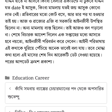
যদ্দিন হাতে না আসবে কিংবা সেলারি একাউন্টে না ঢুকবে যদ্দিন
যত date ই আসুক, কিংবা মামলায় যতই জয় আসুক কোনো
লাভ নেই। প্রতিবারের মতো কোর্ট বসে, আর তার পর যা হওয়ার
তাই হয়। আজ ও রাজ্যের এজি বা সরকারি আইনজীবী উপস্থিত
ছিলেন না। অন্য মামলায় ব্যস্ত ছিলেন। তাই আজও বল গড়ালো
না। শেষে বিচারক আদেশ দিলেন এক সপ্তাহের মধ্যে আসতে
হবে নয়তো, আইনজীবী পরিবর্তন করে দেবেন। আইনী পরিভাষায়
এই কথাকে ঘুরিয়ে পেঁচিয়ে অনেক ভাবেই বলা যায়। তবে মোদ্ধা
কথা হলো এই মাসের শেষ দিন আরেকটি ডেট দেওয়া হয়েছে।
পরের আপডেট ক্রমশ প্রকাশ্য।
Categories
Education Career
কাঁথি সমবায় ব্যাঙ্কের চেয়ারম্যানের পদ থেকে অপসারিত
শুভেন্দু