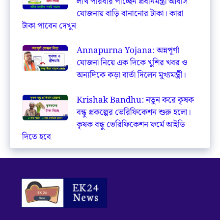
লাখ পরিবার পাচ্ছেন প্রধানমন্ত্রী আবাস
যোজনায় বাড়ি বানানোর টাকা। কারা
টাকা পাবেন দেখুন
Annapurna Yojana: অন্নপূর্ণা
যোজনা নিয়ে এক দিকে খুশির খবর ও
অন্যদিকে কড়া বার্তা দিলেন মুখ্যমন্ত্রী।
Krishak Bandhu: নতুন করে কৃষক
বন্ধু প্রকল্পের ভেরিফিকেশন শুরু হলো।
কৃষক বন্ধু ভেরিফিকেশন ফর্মে আইডি
দিতে হবে