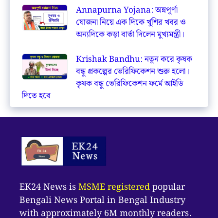
Annapurna Yojana: অন্নপূর্ণা
যোজনা নিয়ে এক দিকে খুশির খবর ও
অন্যদিকে কড়া বার্তা দিলেন মুখ্যমন্ত্রী।
Krishak Bandhu: নতুন করে কৃষক
বন্ধু প্রকল্পের ভেরিফিকেশন শুরু হলো।
কৃষক বন্ধু ভেরিফিকেশন ফর্মে আইডি
দিতে হবে
EK24 News is
MSME registered
popular
Bengali News Portal in Bengal Industry
with approximately 6M monthly readers.