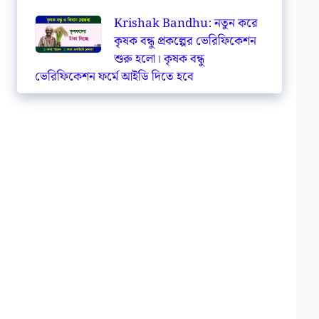
Krishak Bandhu: নতুন করে
কৃষক বন্ধু প্রকল্পের ভেরিফিকেশন
শুরু হলো। কৃষক বন্ধু
ভেরিফিকেশন ফর্মে আইডি দিতে হবে