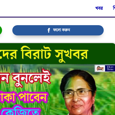
খবর
শ
ফলো করুন