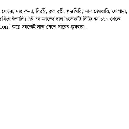
 মেঘনা, মাছ কন্যা, বিরহী, কলাবতী, খণ্ডগিরি, লাল জোয়ারি, দোপানা,
ুল, নরসিংহ ইত্যাদি। এই সব জাতের চাল একেকটি বিক্রি হয় ১১০ থেকে
ion) করে সহজেই লাভ পেতে পারেন কৃষকরা।