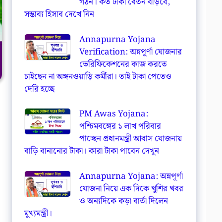
গঠন। কত টাকা বেতন বাড়বে,
সম্ভাব্য হিসাব দেখে নিন
Annapurna Yojana
Verification: অন্নপূর্ণা যোজনার
ভেরিফিকেশনের কাজ করতে
চাইছেন না অঙ্গনওয়াড়ি কর্মীরা। তাই টাকা পেতেও
দেরি হচ্ছে
PM Awas Yojana:
পশ্চিমবঙ্গের ১ লাখ পরিবার
পাচ্ছেন প্রধানমন্ত্রী আবাস যোজনায়
বাড়ি বানানোর টাকা। কারা টাকা পাবেন দেখুন
Annapurna Yojana: অন্নপূর্ণা
যোজনা নিয়ে এক দিকে খুশির খবর
ও অন্যদিকে কড়া বার্তা দিলেন
মুখ্যমন্ত্রী।