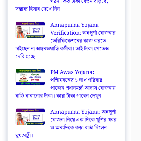
গঠন। কত টাকা বেতন বাড়বে,
সম্ভাব্য হিসাব দেখে নিন
Annapurna Yojana
Verification: অন্নপূর্ণা যোজনার
ভেরিফিকেশনের কাজ করতে
চাইছেন না অঙ্গনওয়াড়ি কর্মীরা। তাই টাকা পেতেও
দেরি হচ্ছে
PM Awas Yojana:
পশ্চিমবঙ্গের ১ লাখ পরিবার
পাচ্ছেন প্রধানমন্ত্রী আবাস যোজনায়
বাড়ি বানানোর টাকা। কারা টাকা পাবেন দেখুন
Annapurna Yojana: অন্নপূর্ণা
যোজনা নিয়ে এক দিকে খুশির খবর
ও অন্যদিকে কড়া বার্তা দিলেন
মুখ্যমন্ত্রী।