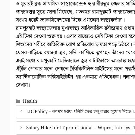
ও মুরারই ব্লক প্রাথমিক স্বাস্থ্যকেন্দ্রেও
হু
র বীরভূম জেলার সার্ভ
স্বাস্থ্যদপ্তর সূত্রে জানা গিয়েছে, গতবছর রামপুরহাট স্বাস্থ্
সংখ্যা ধরেই ভ্যাকসিনেশনের দিকে এগচ্ছেন স্বাস্থ্যকর্তারা।
রামপুরহাট স্বাস্থ্যজেলার মুখ্যস্বাস্থ্য আধিকারিক রবীন্দ্রনাথ 
এই টিকা দেওয়া শুরু হয়। এবার রাজ্যেও সেই টিকা দেওয়া হবে।
শিশুদের শরীরে অতিরিক্ত রোগ প্রতিরোধ ক্ষমতা গড়ে উঠবে। 
যেসব বাড়িতে বয়স্করা জ্বর, সর্দি, কাশিতে ভুগছেন তাঁদের থে
এরই মধ্যে রামপুরহাট মেডিক্যালে স্ক্র্যাব টাইফাসে আক্রান্ত হয়
এঁটুলি পোকার মতো দেখতে ট্রম্বিকিউলিড মাইটসের মতো পরজ
অ্যান্টিবায়োটিক ডক্সিসাইক্লিইন এর একমাত্র প্রতিষেধক। পলাশব
দেখান।
Categories
Health
LIC Policy – ল্যাপস হওয়া পলিসি ফের চালু করার সুযোগ দিচ্ছে 
Salary Hike for IT professional – Wipro, Infosys, 