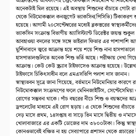
আক্রান্তদের অধিকাংশই স্ট্রেপ্টোকক্কাস নিউমোনি বা নিউমোকক্
অনেকটাই মিল রয়েছে। এই অবস্থায় শিশুদের বাঁচাতে গোটা রাজ্য
থেকে নিউমোকক্কাল কনজুগেট ভ্যাকসিন(পিসিভি) টিকাকরণ শুরু হচ
হয়েছে। আগামী ২০সেপ্টেম্বরের মধ্যেই ব্লকস্তরের স্বাস্থ্যকর্ম
ভ্যাকসিন সংক্রান্ত বিভাগীয় অ্যাসিস্ট্যান্ট ডিরেক্টর জয়ন্ত শুকুল
আবহাওয়া বদলের সঙ্গে সঙ্গে ভাইরাল ফিভার এর পাশাপাশি আতঙ্ক
মুর্শিদাবাদে জ্বরে আক্রান্ত হয়ে শয়ে শয়ে শিশু নানা হাসপাতাল
হাসপাতালগুলিতে অনেক শিশু ভর্তি আছে। পরীক্ষায় দেখা গিয়েছ
আক্রান্ত। কেউ কেউ স্ক্র্যাব টাইফাসেও আক্রান্ত হয়েছে। উল্লেখ
টাইফাসে চিকিৎসাধীন বলে এমএসভিপি পলাশ দাস জানান।
স্বাস্থ্যভবন সূত্রে জানা গিয়েছে, বর্তমানে নিউমোনিয়ার কারণে
নিউমোকক্কাল সংক্রমণের ফলে মেনিনজাইটিস, সেপ্টেসেমিয়া 
রোগের সম্ভবনা থাকে। পাঁচ বছরের নীচে শিশু ও বয়স্কদের আক্
ড্রপলেটের মাধ্যমে এই রোগ ছড়ায়। এ থেকে শিশুদের বাঁচাতে ত
দেড় মাসে প্রথম, ১৪সপ্তাহ বা সাড়ে তিন মাসে দ্বিতীয় ও ন’মা
খোলাবাজারে এর একটি ডোজের দাম ৩৮০০টাকা। কিন্তু স্বাস্থ্
কোনওভাবেই বঞ্চিত না হয় সেব্যাপারে প্রশাসন থেকে প্রচারে