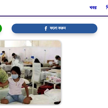
খবর
শ
ফলো করুন