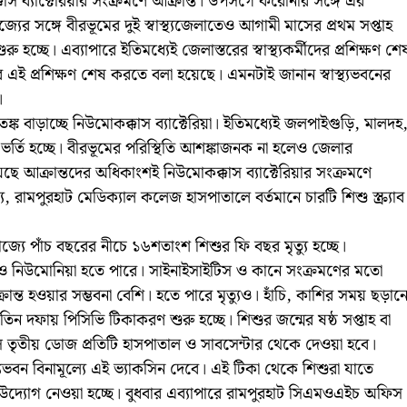
কাস ব্যাক্টেরিয়ার সংক্রমণে আক্রান্ত। উপসর্গে করোনার সঙ্গে এর
ের সঙ্গে বীরভূমের দুই স্বাস্থ্যজেলাতেও আগামী মাসের প্রথম সপ্তাহ
্ছে। এব্যাপারে ইতিমধ্যেই জেলাস্তরের স্বাস্থ্যকর্মীদের প্রশিক্ষণ শে
ীদের এই প্রশিক্ষণ শেষ করতে বলা হয়েছে। এমনটাই জানান স্বাস্থ্যভবনের
।
 বাড়াচ্ছে নিউমোকক্কাস ব্যাক্টেরিয়া। ইতিমধ্যেই জলপাইগুড়ি, মালদহ
ে ভর্তি হচ্ছে। বীরভূমের পরিস্থিতি আশঙ্কাজনক না হলেও জেলার
ে আক্রান্তদের অধিকাংশই নিউমোকক্কাস ব্যাক্টেরিয়ার সংক্রমণে
্য, রামপুরহাট মেডিক্যাল কলেজ হাসপাতালে বর্তমানে চারটি শিশু স্ক্র্যাব
 রাজ্যে পাঁচ বছরের নীচে ১৬শতাংশ শিশুর ফি বছর মৃত্যু হচ্ছে।
ও নিউমোনিয়া হতে পারে। সাইনাইসাইটিস ও কানে সংক্রমণের মতো
রান্ত হওয়ার সম্ভবনা বেশি। হতে পারে মৃত্যুও। হাঁচি, কাশির সময় ছড়ান
িন দফায় পিসিভি টিকাকরণ শুরু হচ্ছে। শিশুর জন্মের ষষ্ঠ সপ্তাহ বা
সে তৃতীয় ডোজ প্রতিটি হাসপাতাল ও সাবসেন্টার থেকে দেওয়া হবে।
যভবন বিনামূল্যে এই ভ্যাকসিন দেবে। এই টিকা থেকে শিশুরা যাতে
র উদ্যোগ নেওয়া হচ্ছে। বুধবার এব্যাপারে রামপুরহাট সিএমওএইচ অফিস