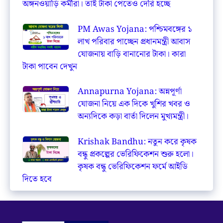
অঙ্গনওয়াড়ি কর্মীরা। তাই টাকা পেতেও দেরি হচ্ছে
PM Awas Yojana: পশ্চিমবঙ্গের ১
লাখ পরিবার পাচ্ছেন প্রধানমন্ত্রী আবাস
যোজনায় বাড়ি বানানোর টাকা। কারা
টাকা পাবেন দেখুন
Annapurna Yojana: অন্নপূর্ণা
যোজনা নিয়ে এক দিকে খুশির খবর ও
অন্যদিকে কড়া বার্তা দিলেন মুখ্যমন্ত্রী।
Krishak Bandhu: নতুন করে কৃষক
বন্ধু প্রকল্পের ভেরিফিকেশন শুরু হলো।
কৃষক বন্ধু ভেরিফিকেশন ফর্মে আইডি
দিতে হবে