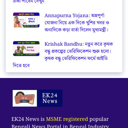
টাকা পাবেন দেখুন
Annapurna Yojana: অন্নপূর্ণা
যোজনা নিয়ে এক দিকে খুশির খবর ও
অন্যদিকে কড়া বার্তা দিলেন মুখ্যমন্ত্রী।
Krishak Bandhu: নতুন করে কৃষক
বন্ধু প্রকল্পের ভেরিফিকেশন শুরু হলো।
কৃষক বন্ধু ভেরিফিকেশন ফর্মে আইডি
দিতে হবে
EK24 News is
MSME registered
popular
Bengali News Portal in Bengal Industry