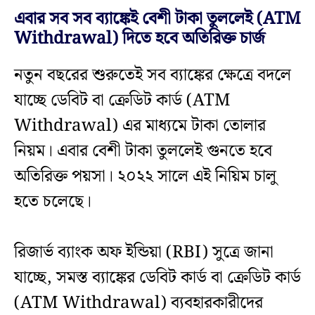
এবার সব সব ব্যাঙ্কেই বেশী টাকা তুললেই (ATM
Withdrawal) দিতে হবে অতিরিক্ত চার্জ
নতুন বছরের শুরুতেই সব ব্যাঙ্কের ক্ষেত্রে বদলে
যাচ্ছে ডেবিট বা ক্রেডিট কার্ড (ATM
Withdrawal) এর মাধ্যমে টাকা তোলার
নিয়ম। এবার বেশী টাকা তুললেই গুনতে হবে
অতিরিক্ত পয়সা। ২০২২ সালে এই নিয়িম চালু
হতে চলেছে।
রিজার্ভ ব্যাংক অফ ইন্ডিয়া (RBI) সুত্রে জানা
যাচ্ছে, সমস্ত ব্যাঙ্কের ডেবিট কার্ড বা ক্রেডিট কার্ড
(ATM Withdrawal) ব্যবহারকারীদের