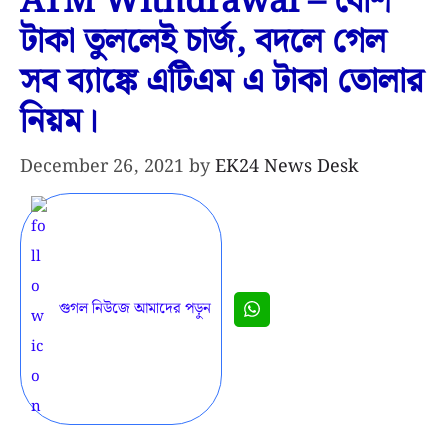
ATM Withdrawal – বেশি
টাকা তুললেই চার্জ, বদলে গেল
সব ব্যাঙ্কে এটিএম এ টাকা তোলার
নিয়ম।
December 26, 2021
by
EK24 News Desk
গুগল নিউজে আমাদের পড়ুন