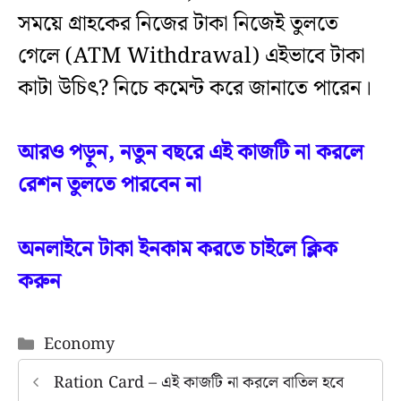
সময়ে গ্রাহকের নিজের টাকা নিজেই তুলতে
গেলে (ATM Withdrawal) এইভাবে টাকা
কাটা উচিৎ? নিচে কমেন্ট করে জানাতে পারেন।
আরও পড়ুন, নতুন বছরে এই কাজটি না করলে
রেশন তুলতে পারবেন না
অনলাইনে টাকা ইনকাম করতে চাইলে ক্লিক
করুন
Categories
Economy
Ration Card – এই কাজটি না করলে বাতিল হবে