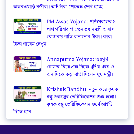
অঙ্গনওয়াড়ি কর্মীরা। তাই টাকা পেতেও দেরি হচ্ছে
PM Awas Yojana: পশ্চিমবঙ্গের ১
লাখ পরিবার পাচ্ছেন প্রধানমন্ত্রী আবাস
যোজনায় বাড়ি বানানোর টাকা। কারা
টাকা পাবেন দেখুন
Annapurna Yojana: অন্নপূর্ণা
যোজনা নিয়ে এক দিকে খুশির খবর ও
অন্যদিকে কড়া বার্তা দিলেন মুখ্যমন্ত্রী।
Krishak Bandhu: নতুন করে কৃষক
বন্ধু প্রকল্পের ভেরিফিকেশন শুরু হলো।
কৃষক বন্ধু ভেরিফিকেশন ফর্মে আইডি
দিতে হবে