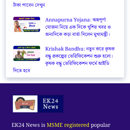
টাকা পাবেন দেখুন
Annapurna Yojana: অন্নপূর্ণা
যোজনা নিয়ে এক দিকে খুশির খবর ও
অন্যদিকে কড়া বার্তা দিলেন মুখ্যমন্ত্রী।
Krishak Bandhu: নতুন করে কৃষক
বন্ধু প্রকল্পের ভেরিফিকেশন শুরু হলো।
কৃষক বন্ধু ভেরিফিকেশন ফর্মে আইডি
দিতে হবে
EK24 News is
MSME registered
popular