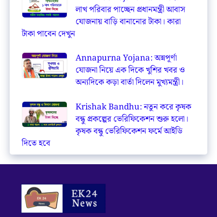
লাখ পরিবার পাচ্ছেন প্রধানমন্ত্রী আবাস
যোজনায় বাড়ি বানানোর টাকা। কারা
টাকা পাবেন দেখুন
Annapurna Yojana: অন্নপূর্ণা
যোজনা নিয়ে এক দিকে খুশির খবর ও
অন্যদিকে কড়া বার্তা দিলেন মুখ্যমন্ত্রী।
Krishak Bandhu: নতুন করে কৃষক
বন্ধু প্রকল্পের ভেরিফিকেশন শুরু হলো।
কৃষক বন্ধু ভেরিফিকেশন ফর্মে আইডি
দিতে হবে