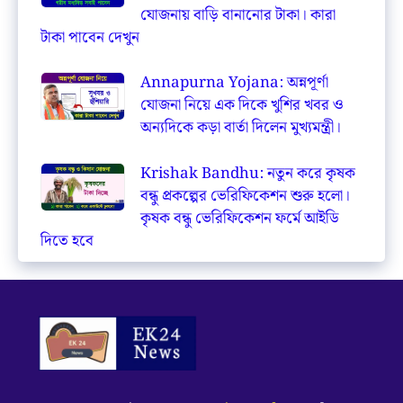
যোজনায় বাড়ি বানানোর টাকা। কারা
টাকা পাবেন দেখুন
Annapurna Yojana: অন্নপূর্ণা
যোজনা নিয়ে এক দিকে খুশির খবর ও
অন্যদিকে কড়া বার্তা দিলেন মুখ্যমন্ত্রী।
Krishak Bandhu: নতুন করে কৃষক
বন্ধু প্রকল্পের ভেরিফিকেশন শুরু হলো।
কৃষক বন্ধু ভেরিফিকেশন ফর্মে আইডি
দিতে হবে