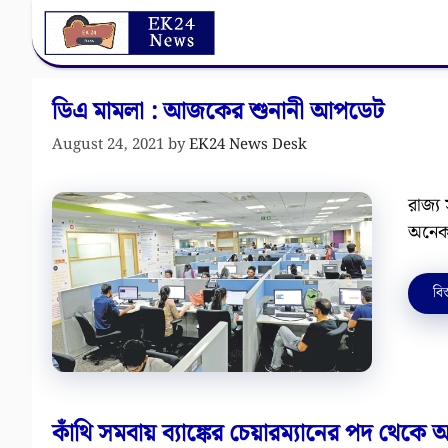
Skip
to
content
ডিএ মামলা : আজকের শুনানী আপডেট
August 24, 2021
by
EK24 News Desk
রাজ্য
অনেক 
বিস
কাঁথি সমবায় ব্যাঙ্কের চেয়ারম্যানের পদ থেকে 