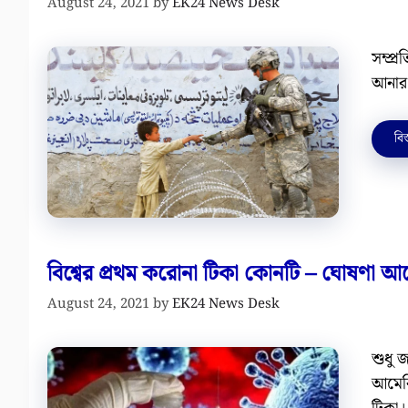
August 24, 2021
by
EK24 News Desk
সম্প্
আনার প
বিস
বিশ্বের প্রথম করোনা টিকা কোনটি – ঘোষণা আ
August 24, 2021
by
EK24 News Desk
শুধু জ
আমেরি