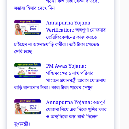
গঠন। কত টাকা বেতন বাড়বে,
সম্ভাব্য হিসাব দেখে নিন
Annapurna Yojana
Verification: অন্নপূর্ণা যোজনার
ভেরিফিকেশনের কাজ করতে
চাইছেন না অঙ্গনওয়াড়ি কর্মীরা। তাই টাকা পেতেও
দেরি হচ্ছে
PM Awas Yojana:
পশ্চিমবঙ্গের ১ লাখ পরিবার
পাচ্ছেন প্রধানমন্ত্রী আবাস যোজনায়
বাড়ি বানানোর টাকা। কারা টাকা পাবেন দেখুন
Annapurna Yojana: অন্নপূর্ণা
যোজনা নিয়ে এক দিকে খুশির খবর
ও অন্যদিকে কড়া বার্তা দিলেন
মুখ্যমন্ত্রী।