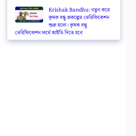
Krishak Bandhu: নতুন করে
কৃষক বন্ধু প্রকল্পের ভেরিফিকেশন
শুরু হলো। কৃষক বন্ধু
ভেরিফিকেশন ফর্মে আইডি দিতে হবে