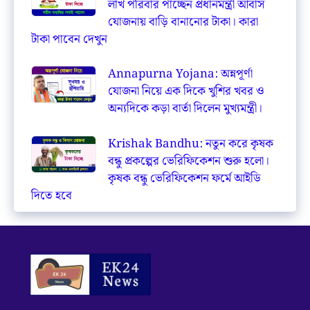
লাখ পরিবার পাচ্ছেন প্রধানমন্ত্রী আবাস
যোজনায় বাড়ি বানানোর টাকা। কারা
টাকা পাবেন দেখুন
Annapurna Yojana: অন্নপূর্ণা
যোজনা নিয়ে এক দিকে খুশির খবর ও
অন্যদিকে কড়া বার্তা দিলেন মুখ্যমন্ত্রী।
Krishak Bandhu: নতুন করে কৃষক
বন্ধু প্রকল্পের ভেরিফিকেশন শুরু হলো।
কৃষক বন্ধু ভেরিফিকেশন ফর্মে আইডি
দিতে হবে