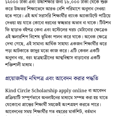
১২০০০ টাকা এবং উচ্চশিক্ষার জন্য ১৮,০০০ টাকা থেকে শুরু
করে উচ্চতর শিক্ষাভেদে আরও বেশি পরিমাণে অনুদান দেওয়া
হতে পারে। এই অর্থ সরাসরি শিক্ষার্থীর ব্যাংক অ্যাকাউন্টে পাঠিয়ে
দেওয়া হয় যাতে কোনো ধরনের স্বচ্ছতার অভাব না থাকে। টিউশন
ফি ছাড়াও বইপত্র কেনা এবং হস্টেলের খরচ মেটানোর ক্ষেত্রেও
এই স্কলারশিপ বিশেষ ভূমিকা পালন করে থাকে। অনেক ক্ষেত্রে
দেখা গেছে, এই সামান্য আর্থিক সাহায্য একজন শিক্ষার্থীর ঝরে
পড়া আটকাতে জাদুর মতো কাজ করে। এটি কেবল একটি
অনুদান নয়, বরং ছাত্রছাত্রীদের আত্মবিশ্বাস বাড়ানোর একটি
শক্তিশালী মাধ্যম।
প্রয়োজনীয় নথিপত্র এবং আবেদন করার পদ্ধতি
Kind Circle Scholarship apply online বা আবেদন
প্রক্রিয়াটি সম্পূর্ণভাবে অনলাইনের মাধ্যমে সম্পন্ন করা হয় যাতে
যেকোনো প্রান্তের শিক্ষার্থী সহজেই অংশগ্রহণ করতে পারে।
আবেদনের সময় শিক্ষার্থীর গত বছরের মার্কশিট, বর্তমান