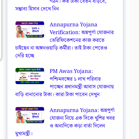
গঠন। কত টাকা বেতন বাড়বে,
সম্ভাব্য হিসাব দেখে নিন
Annapurna Yojana
Verification: অন্নপূর্ণা যোজনার
ভেরিফিকেশনের কাজ করতে
চাইছেন না অঙ্গনওয়াড়ি কর্মীরা। তাই টাকা পেতেও
দেরি হচ্ছে
PM Awas Yojana:
পশ্চিমবঙ্গের ১ লাখ পরিবার
পাচ্ছেন প্রধানমন্ত্রী আবাস যোজনায়
বাড়ি বানানোর টাকা। কারা টাকা পাবেন দেখুন
Annapurna Yojana: অন্নপূর্ণা
যোজনা নিয়ে এক দিকে খুশির খবর
ও অন্যদিকে কড়া বার্তা দিলেন
মুখ্যমন্ত্রী।