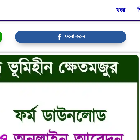
খবর
শ
ফলো করুন